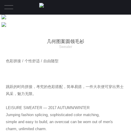
首页
品牌
几何图案圆领毛衫
Sweater
产品系列
LANWEI蓝威
色彩拼接 / 个性舒适 / 自由随型
公司资讯
终端店铺
跳跃的时尚拼接，考究的色彩搭配，简单易搭，一件大衣便可穿出男士
风采，魅力无限。
人才专区
LEISURE SWEATER — 2017 AUTUMN/WINTER
联系我们
我们的团队
Jumping fashion splicing, sophisticated color matching,
simple and easy to build, an overcoat can be worn out of men's
团队文化
charm, unlimited charm.