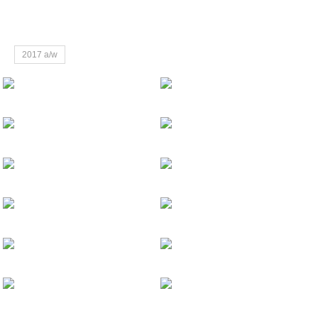
加入我们
2017 a/w
休闲质感衬衫
Shirt
Shirt
基础纯色质感衬衫
Shirt
Sweater
几何图案圆领毛衫
Sweater
Sweater
时尚短款外套
Coat
Coat
潮流字母休闲外套
Coat
Down Jacket
军绿色织带羽绒
Down Jacket
Down Jacket