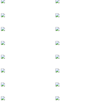
短款羊羔毛领羽绒服
Down Jacket
Sweater
加入我们
休闲衬衫
shirt
Shirt
个性印花修身长衬
Shirt
Sweater
黑白个性休闲西服
Suit
Suit
中长款格子休闲大衣
Coat
Coat
个性迷彩风衣
Coat
Jacket
休闲时尚羽绒服
Down Jackets
Down Jackets
纯色简约羽绒服
Down Jackets
T-Shirt