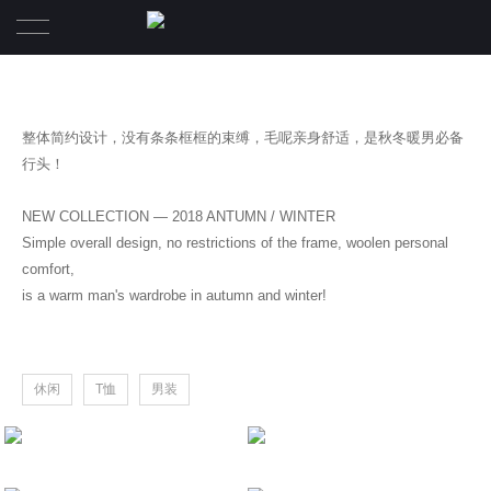
首页
整体简约设计，没有条条框框的束缚，毛呢亲身舒适，是秋冬暖男必备
品牌
行头！
产品系列
LANWEI蓝威
NEW COLLECTION — 2018 ANTUMN / WINTER
Simple overall design, no restrictions of the frame, woolen personal
公司资讯
comfort,
is a warm man's wardrobe in autumn and winter!
终端店铺
人才专区
休闲
T恤
男装
联系我们
我们的团队
新款防风休闲茄克
Jacket
overcoat
团队文化