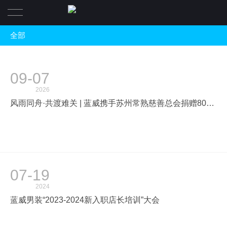
全部
首页
全部
品牌
09-07
时尚头条
产品系列
LANWEI蓝威
2026
蓝威快讯
风雨同舟·共渡难关 | 蓝威携手苏州常熟慈善总会捐赠80万元服装物资驰援广西洪灾，广西平安！山河无恙！
公司资讯
终端店铺
人才专区
07-19
2024
联系我们
我们的团队
蓝威男装“2023-2024新入职店长培训”大会
团队文化