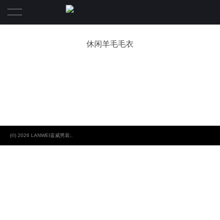
首页
休闲羊毛毛衣
品牌
产品系列
LANWEI蓝威
公司资讯
终端店铺
(©) 2026 LANWEI蓝威男装;.
人才专区
联系我们
我们的团队
团队文化