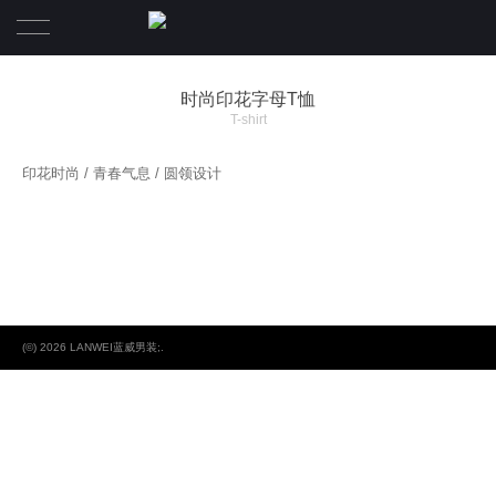
首页
时尚印花字母T恤
T-shirt
品牌
印花时尚 / 青春气息 / 圆领设计
产品系列
LANWEI蓝威
公司资讯
终端店铺
(©) 2026 LANWEI蓝威男装;.
人才专区
联系我们
我们的团队
团队文化